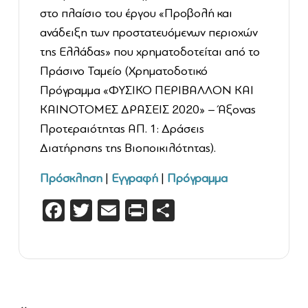
στο πλαίσιο του έργου «Προβολή και
ανάδειξη των προστατευόμενων περιοχών
της Ελλάδας» που χρηματοδοτείται από το
Πράσινο Ταμείο (Χρηματοδοτικό
Πρόγραμμα «ΦΥΣΙΚΟ ΠΕΡΙΒΑΛΛΟΝ ΚΑΙ
ΚΑΙΝΟΤΟΜΕΣ ΔΡΑΣΕΙΣ 2020» – Άξονας
Προτεραιότητας ΑΠ. 1: Δράσεις
Διατήρησης της Βιοποικιλότητας).
Πρόσκληση
|
Εγγραφή
|
Πρόγραμμα
Facebook
Twitter
Email
PrintFriendly
Μοιραστείτε