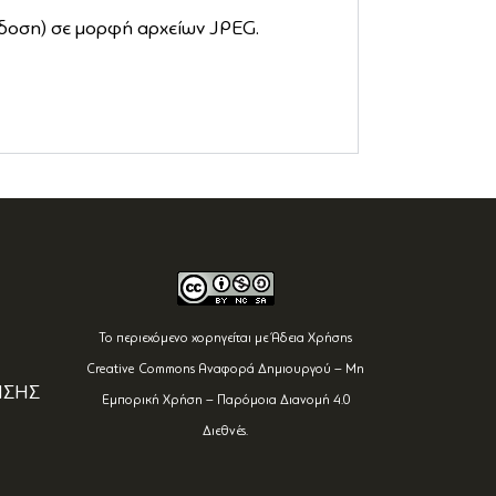
κδοση) σε μορφή αρχείων JPEG.
Το περιεχόμενο χορηγείται με Άδεια Χρήσης
Creative Commons Αναφορά Δημιουργού – Μη
ΗΣΗΣ
Εμπορική Χρήση – Παρόμοια Διανομή 4.0
Διεθνές
.