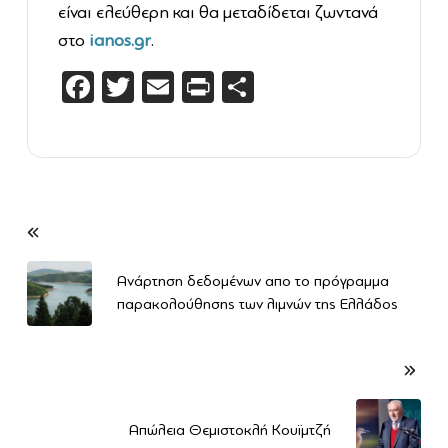
είναι ελεύθερη και θα μεταδίδεται ζωντανά
στο
ianos.gr
.
Facebook
Twitter
Email
PrintFriendly
Μοιραστείτε
Ανάρτηση δεδομένων απο το πρόγραμμα
παρακολούθησης των λιμνών της Ελλάδος
Απώλεια Θεμιστοκλή Κουϊμτζή