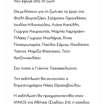
που έφυγε από τη ζωή!
Θα μιλήσουν για τη ζωή και το έργο της:
Φαλή Βογιατζάκη, Στέφανος Γερουλάνος,
Ιουλίτα Ηλιοπούλου, Λιάνα Κανέλλη,
Γιώργος Κουρουπός, Μαρίνα Λαμπράκη-
Πλάκα, Γιωργος Νταλάρας, Άννα
Παναγιωταρέα, Παύλος Σάμιος, Θεοδόσης
Τάσιος, Μαρίζα Φασιανού, Τέτη
Χατζηνικολάου
Στο πιάνο ο Γιάννης Τσανακαλιώτης.
Την εκδήλωση θα συντονίσει ο
δημοσιογράφος Νίκος Θρασυβούλου.
Η εκδήλωση θα πραγματοποιηθεί στον
ΙΑΝΟS της Αθήνας (Σταδίου 24), η είσοδος